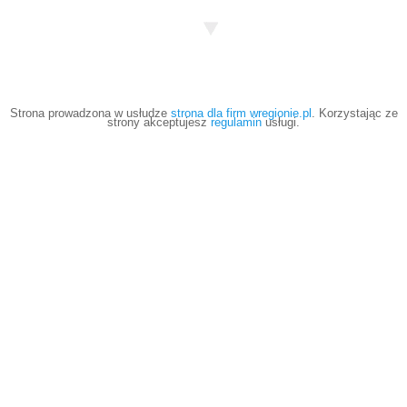
Strona prowadzona w usłudze
strona dla firm wregionie.pl
. Korzystając ze
strony akceptujesz
regulamin
usługi.