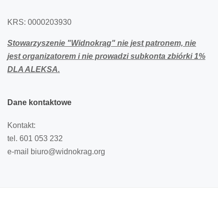
KRS: 0000203930
Stowarzyszenie "Widnokrąg" nie jest patronem,
nie
jest organizatorem i nie prowadzi subkonta zbiórki 1%
DLA ALEKSA.
Dane
kontaktowe
Kontakt:
tel. 601 053 232
e-mail biuro@widnokrag.org