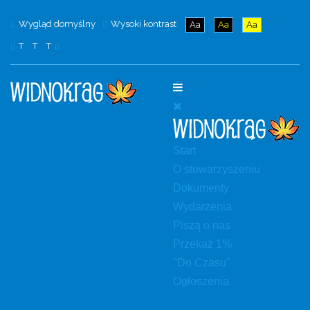
Wygląd domyślny
Wysoki kontrast
Aa
Aa
Aa
T
T
T
Start
O stowarzyszeniu
Dokumenty
Wydarzenia
Piszą o nas
Przekaż 1%
"Do Czasu"
Ogłoszenia