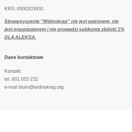
KRS: 0000203930
Stowarzyszenie "Widnokrąg" nie jest patronem,
nie
jest organizatorem i nie prowadzi subkonta zbiórki 1%
DLA ALEKSA.
Dane
kontaktowe
Kontakt:
tel. 601 053 232
e-mail biuro@widnokrag.org