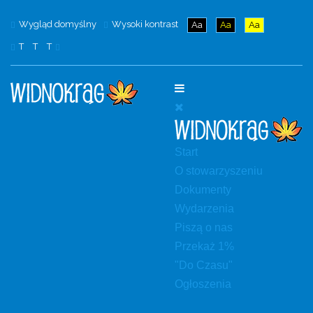
Wygląd domyślny
Wysoki kontrast
Aa
Aa
Aa
T
T
T
Start
O stowarzyszeniu
Dokumenty
Wydarzenia
Piszą o nas
Przekaż 1%
"Do Czasu"
Ogłoszenia