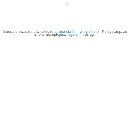
Strona prowadzona w usłudze
strona dla firm wregionie.pl
. Korzystając ze
strony akceptujesz
regulamin
usługi.